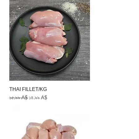
THAI FILLET/KG
Regular Price
Sale Price
১৫.৯৯ A$
১৪.৯৯ A$