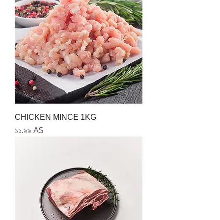
CHICKEN MINCE 1KG
Price
১১.৯৯ A$