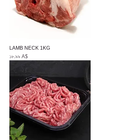
LAMB NECK 1KG
Price
১৮.৯৯ A$