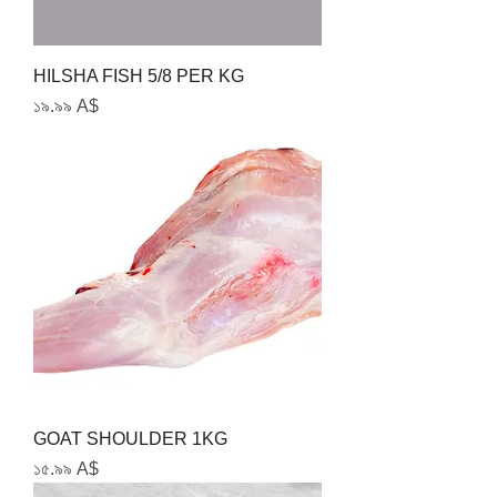
HILSHA FISH 5/8 PER KG
Price
১৯.৯৯ A$
GOAT SHOULDER 1KG
Price
১৫.৯৯ A$