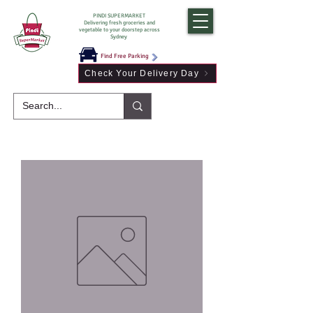
PINDI SUPERMARKET
Delivering fresh groceries and
vegetable to your doorstep across
Sydney
Find Free Parking
Check Your Delivery Day