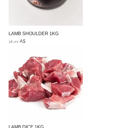
LAMB SHOULDER 1KG
Price
১৫.০০ A$
LAMB DICE 1KG