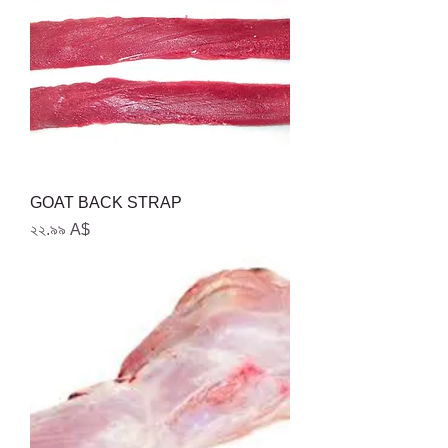
GOAT BACK STRAP
Price
২২.৯৯ A$