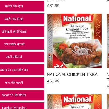
मू
A
मूल्य
A$1.99
मसाले और दाल
बेकरी और मिठाई
सौदेबाजी की विविधता
फोर कॉर्नर नेपाली
ताज़ी सब्जियां
चावल का आटा और तेल
त्वरित दृश्य
NATIONAL CHICKEN TIKKA
N
T
मूल्य
A$1.99
मांस और मछली
मू
A
Search Results
Laziza Masalas