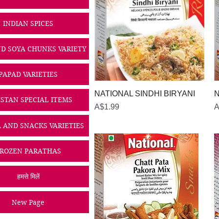
INDIAN SPICES
D SOYA CHUNKS VARIETY
PAPAD VARIETIES
त्वरित दृश्य
NATIONAL SINDHI BIRYANI
N
ISTAN SPECIAL ITEMS
मूल्य
मू
A$1.99
A
A AND SNACKS VARIETIES
ROZEN PARATHAS
हमसे मिलें
New Page