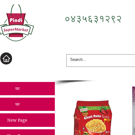
०४३५६३१२९२
लॉगिन करें
घर
घर
New Page