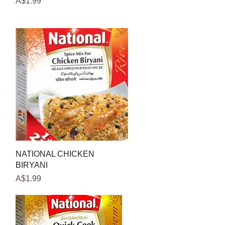
मूल्य
A$1.99
त्वरित दृश्य
NATIONAL CHICKEN
BIRYANI
मूल्य
A$1.99