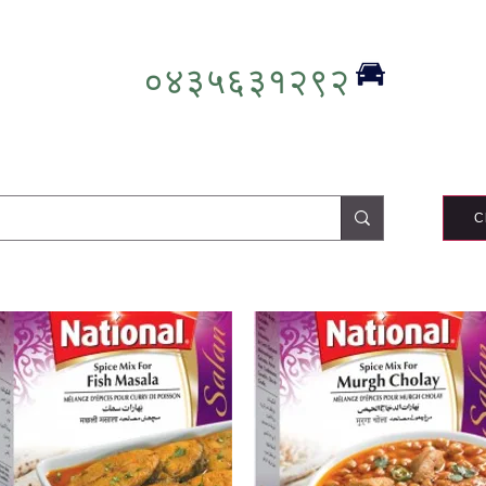
०४३५६३१२९२
C