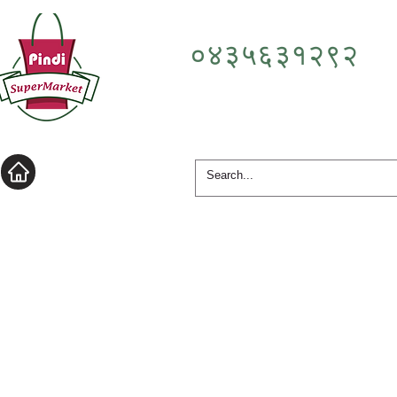
०४३५६३१२९२
लॉगिन करें