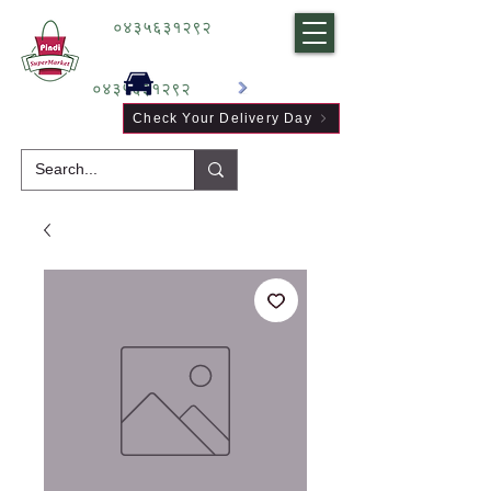
०४३५६३१२९२
०४३५६३१२९२
Check Your Delivery Day