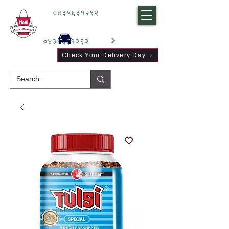
०४३५६३१२९२
०४३५६३१२९२
Check Your Delivery Day