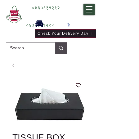
०४३५६३१२९२
०४३५६३१२९२
Check Your Delivery Day
TISSUE BOX