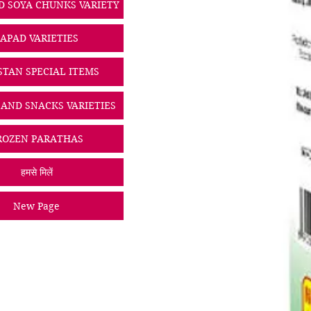
D SOYA CHUNKS VARIETY
PAPAD VARIETIES
STAN SPECIAL ITEMS
 AND SNACKS VARIETIES
ROZEN PARATHAS
हमसे मिलें
New Page