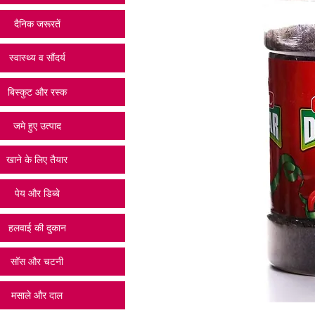
दैनिक जरूरतें
स्वास्थ्य व सौंदर्य
बिस्कुट और रस्क
जमे हुए उत्पाद
खाने के लिए तैयार
पेय और डिब्बे
हलवाई की दुकान
सॉस और चटनी
मसाले और दाल