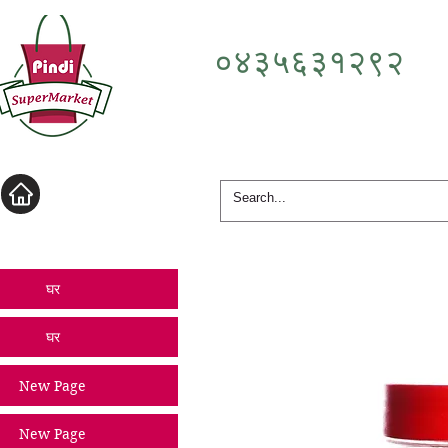
०४३५६३१२९२
लॉगिन करें
घर
घर
New Page
New Page