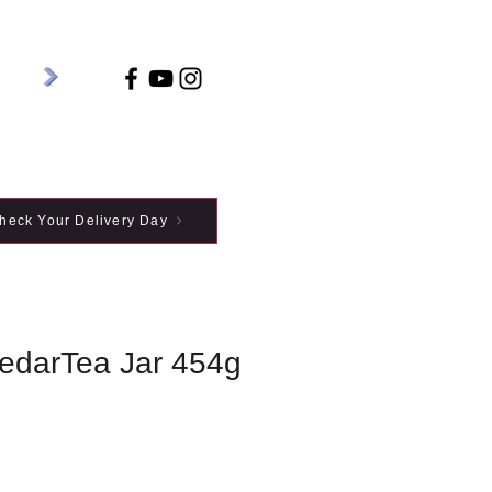
heck Your Delivery Day
edarTea Jar 454g