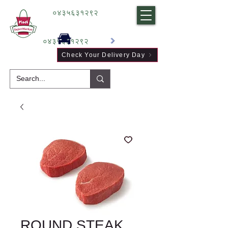
०४३५६३१२९२
०४३५६३१२९२
Check Your Delivery Day
ROUND STEAK