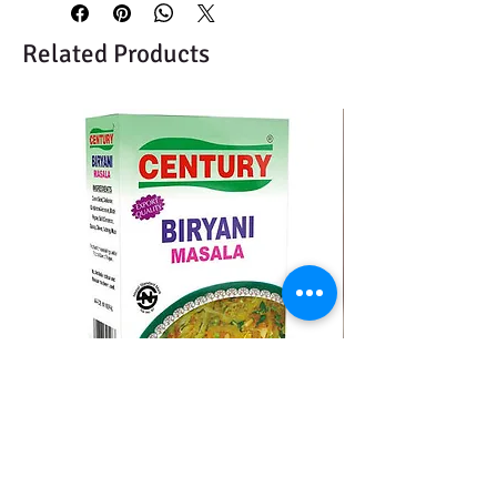
Related Products
CENTURY BIRYANI MASALA
BMC MOMO MAS