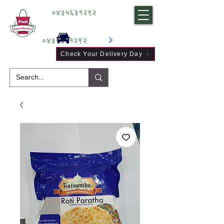
०४३५६३१२९२
०४३५६३१२९२
Check Your Delivery Day