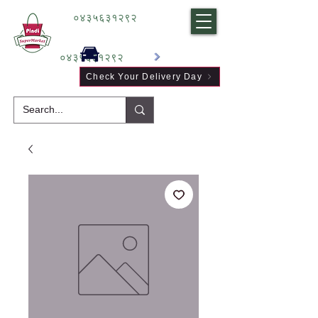
०४३५६३१२९२
०४३५६३१२९२
Check Your Delivery Day