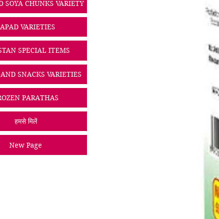
D SOYA CHUNKS VARIETY
PAPAD VARIETIES
STAN SPECIAL ITEMS
 AND SNACKS VARIETIES
ROZEN PARATHAS
हमसे मिलें
New Page