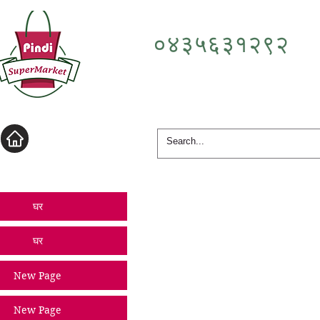
०४३५६३१२९२
लॉगिन करें
घर
घर
New Page
New Page