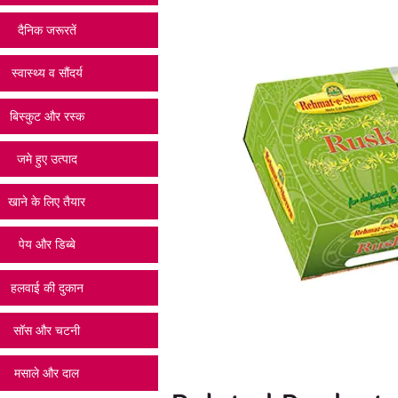
दैनिक जरूरतें
स्वास्थ्य व सौंदर्य
बिस्कुट और रस्क
जमे हुए उत्पाद
खाने के लिए तैयार
पेय और डिब्बे
हलवाई की दुकान
सॉस और चटनी
मसाले और दाल