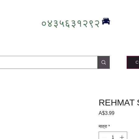
०४३५६३१२९२
C
REHMAT 
मूल्य
A$3.99
मात्रा
*