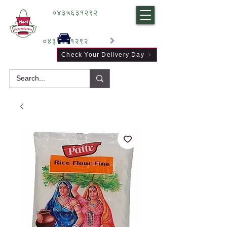
०४३५६३१२९२
०४३५६३१२९२
Check Your Delivery Day