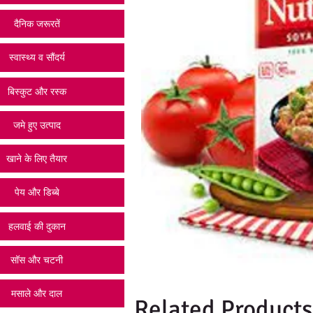
दैनिक जरूरतें
स्वास्थ्य व सौंदर्य
बिस्कुट और रस्क
जमे हुए उत्पाद
खाने के लिए तैयार
पेय और डिब्बे
हलवाई की दुकान
सॉस और चटनी
मसाले और दाल
Related Products