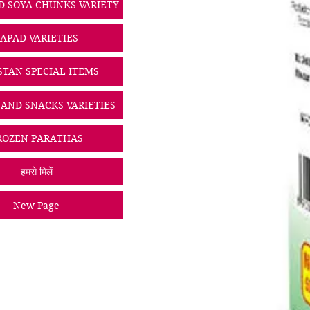
D SOYA CHUNKS VARIETY
PAPAD VARIETIES
STAN SPECIAL ITEMS
 AND SNACKS VARIETIES
ROZEN PARATHAS
हमसे मिलें
New Page