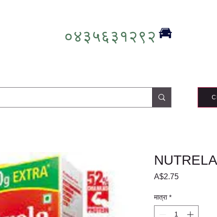
०४३५६३१२९२
C
NUTRELA
मूल्य
A$2.75
मात्रा
*