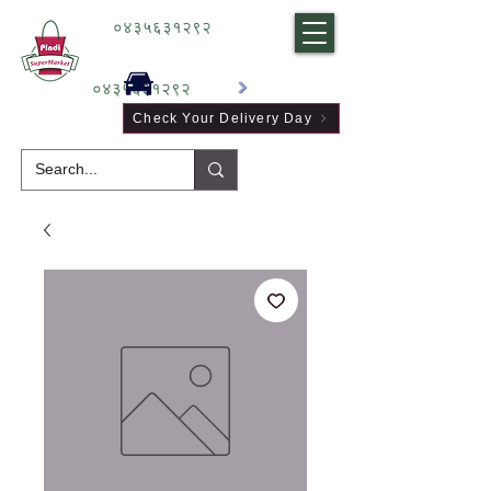
०४३५६३१२९२
०४३५६३१२९२
Check Your Delivery Day