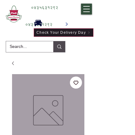
०४३५६३१२९२
०४३५६३१२९२
Check Your Delivery Day