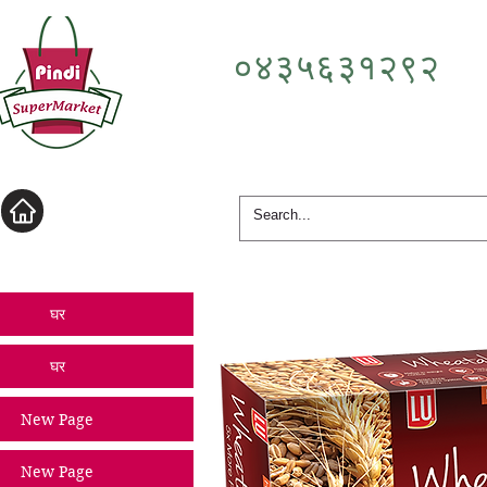
०४३५६३१२९२
लॉगिन करें
घर
घर
New Page
New Page