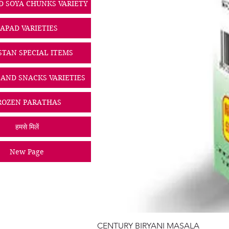
D SOYA CHUNKS VARIETY
PAPAD VARIETIES
STAN SPECIAL ITEMS
 AND SNACKS VARIETIES
ROZEN PARATHAS
हमसे मिलें
New Page
CENTURY BIRYANI MASALA