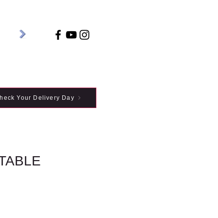
heck Your Delivery Day
TABLE