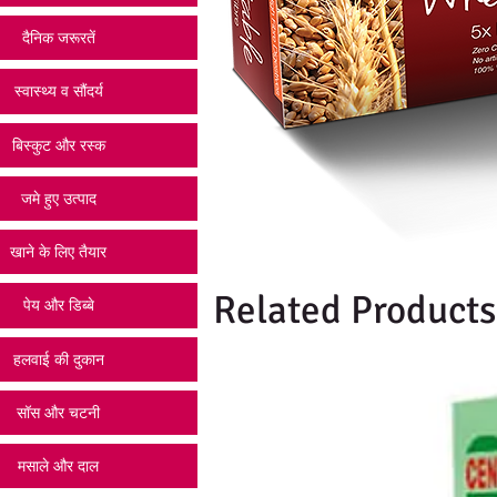
दैनिक जरूरतें
स्वास्थ्य व सौंदर्य
बिस्कुट और रस्क
जमे हुए उत्पाद
खाने के लिए तैयार
Related Products
पेय और डिब्बे
हलवाई की दुकान
सॉस और चटनी
मसाले और दाल