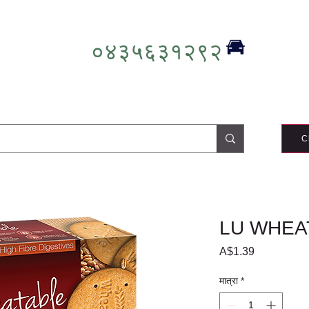
०४३५६३१२९२
C
LU WHEA
मूल्य
A$1.39
मात्रा
*