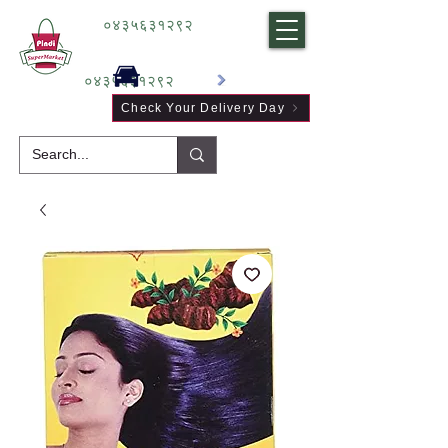
०४३५६३१२९२
०४३५६३१२९२
Check Your Delivery Day