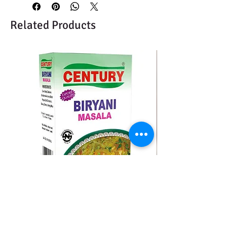
Related Products
CENTURY BIRYANI MASALA
BMC MOMO MAS