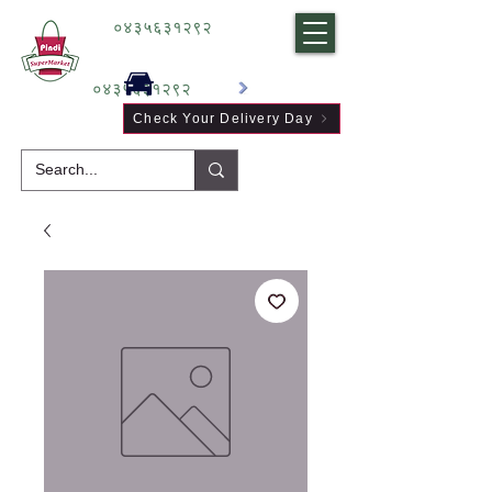
०४३५६३१२९२
०४३५६३१२९२
Check Your Delivery Day