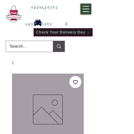
०४३५६३१२९२
०४३५६३१२९२
Check Your Delivery Day