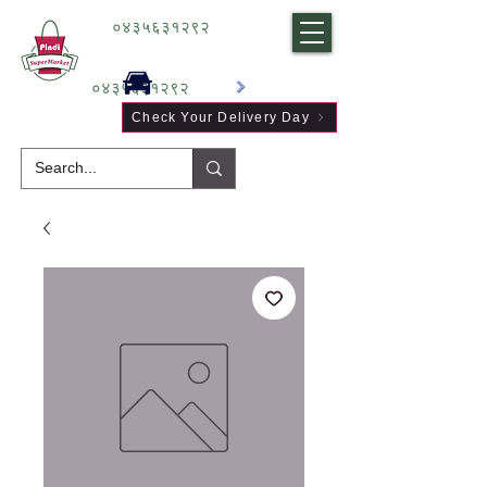
०४३५६३१२९२
०४३५६३१२९२
Check Your Delivery Day