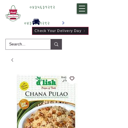
०४३५६३१२९२
०४३५६३१२९२
Check Your Delivery Day