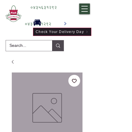
०४३५६३१२९२
०४३५६३१२९२
Check Your Delivery Day