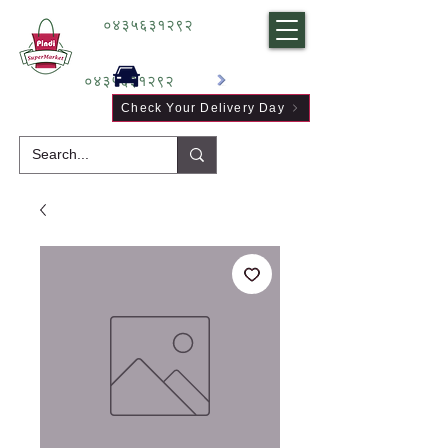
०४३५६३१२९२
०४३५६३१२९२
Check Your Delivery Day