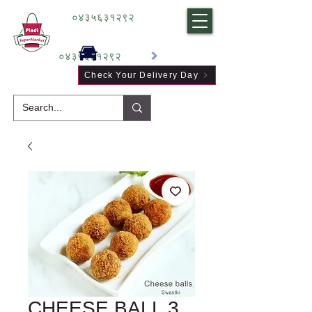
०४३५६३१२९२
०४३५६३१२९२
Check Your Delivery Day
CHEESE BALL 3