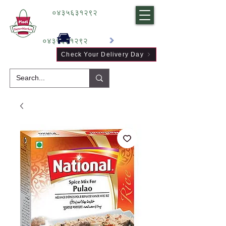
०४३५६३१२९२
०४३५६३१२९२
Check Your Delivery Day