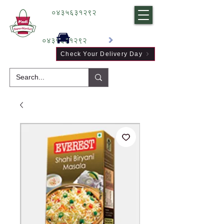
०४३५६३१२९२
०४३५६३१२९२
Check Your Delivery Day