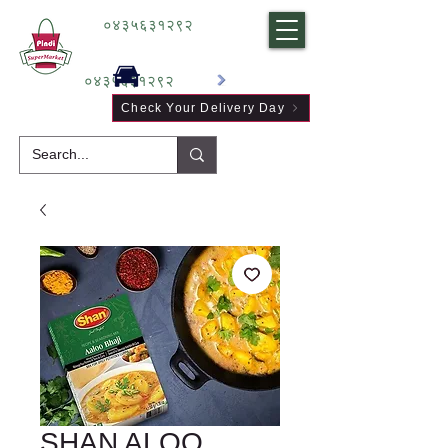
०४३५६३१२९२
०४३५६३१२९२
Check Your Delivery Day
SHAN ALOO